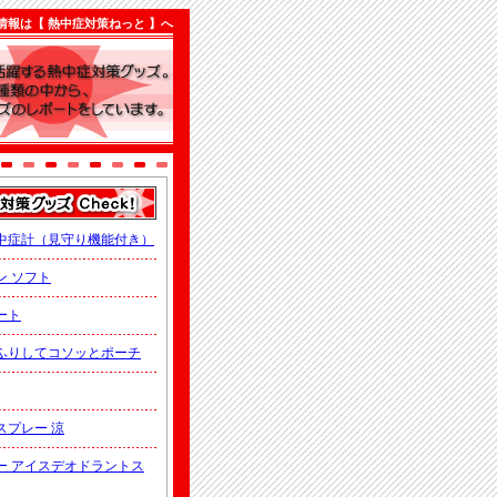
情報は【 熱中症対策ねっと 】へ
中症計（見守り機能付き）
ン ソフト
ート
ふりしてコソッとポーチ
スプレー 涼
ー アイスデオドラントス