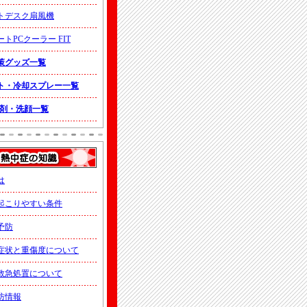
トデスク扇風機
トPCクーラー FIT
策グッズ一覧
ト・冷却スプレー一覧
入浴剤・洗顔一覧
は
起こりやすい条件
予防
症状と重傷度について
救急処置について
防情報