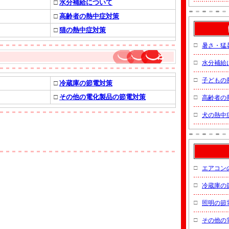
□
水分補給について
□
高齢者の熱中症対策
□
猫の熱中症対策
□
暑さ・猛
□
水分補給
□
子どもの
□
冷蔵庫の節電対策
□
その他の電化製品の節電対策
□
高齢者の
□
犬の熱中
□
エアコン
□
冷蔵庫の
□
照明の節
□
その他の