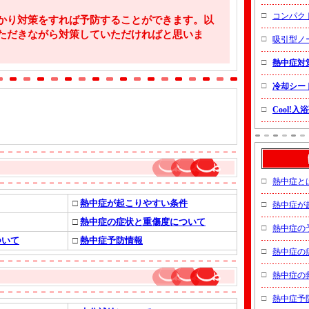
□
コンパク
り対策をすれば予防することができます。以
ただきながら対策していただければと思いま
□
吸引型ノー
□
熱中症対
□
冷却シー
□
Cool!
□
熱中症と
□
熱中症が起こりやすい条件
□
熱中症が
□
熱中症の症状と重傷度について
□
熱中症の
ついて
□
熱中症予防情報
□
熱中症の
□
熱中症の
□
熱中症予