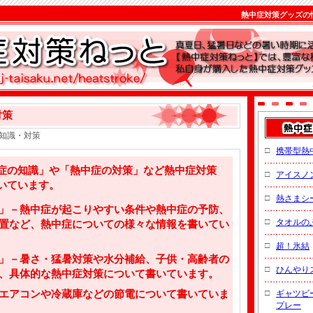
熱中症対策グッズの
対策
知識・対策
□
携帯型熱
の知識」や「熱中症の対策」など熱中症対策
□
アイスノ
いています。
□
熱さまシ
」－熱中症が起こりやすい条件や熱中症の予防、
□
タオルの
置など、熱中症についての様々な情報を書いてい
□
超！氷結
」－暑さ・猛暑対策や水分補給、子供・高齢者の
□
ひんやり
、具体的な熱中症対策について書いています。
□
エアコンや冷蔵庫などの節電について書いていま
ギャツビ
プレー